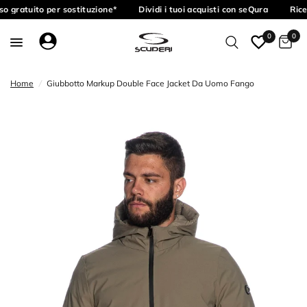
o gratuito per sostituzione*
Dividi i tuoi acquisti con seQura
Rice
0
0
Home
/
Giubbotto Markup Double Face Jacket Da Uomo Fango