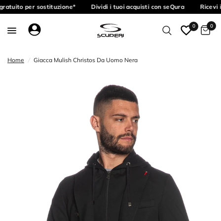
ratuito per sostituzione*
Dividi i tuoi acquisti con seQura
Ricevi 
0
0
Home
/
Giacca Mulish Christos Da Uomo Nera