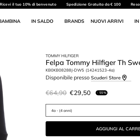
icevi il tuo 10% di benvenuto
Spedizione Gratuita da € 100
Reso g
BAMBINA
IN SALDO
BRANDS
NUOVI ARRIVI
IN
TOMMY HILFIGER
Felpa Tommy Hilfiger Th Sw
KB0KB08288J-DW5
(14241523-4a)
Disponibile presso
Scuderi Store
€64,90
€29,50
- 55%
AGGIUNGI AL CARR