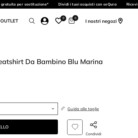
ratuito per sostituzione*
Dividi i tuoi acquisti con seQura
Ricevi 
0
0
 OUTLET
I nostri negozi
eatshirt Da Bambino Blu Marina
Guida alle taglie
ELLO
Condividi