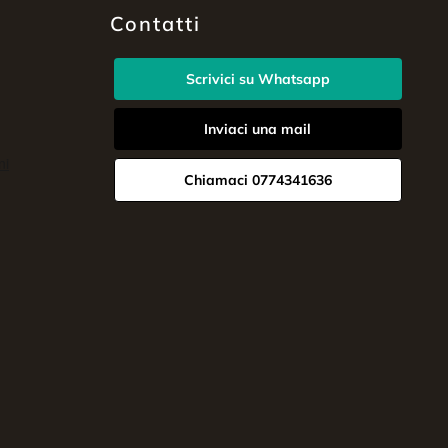
Contatti
Scrivici su Whatsapp
Inviaci una mail
Chiamaci 0774341636