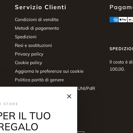
Servizio Clienti
Pagame
Condizioni di vendita
Metodi di pagamento
Spedizioni
Resi e sostituzioni
SPEDIZIO
Privacy policy
Il costo è d
Cookie policy
100,00.
Aggiorna le preferenze sui cookie
Politica parità di genere
Certificazione parità di genere UNI/PdR
×
125:2022
Diritto di recesso
I STORE
PER IL TUO
REGALO