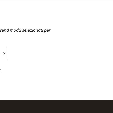
 trend moda selezionati per
a
a