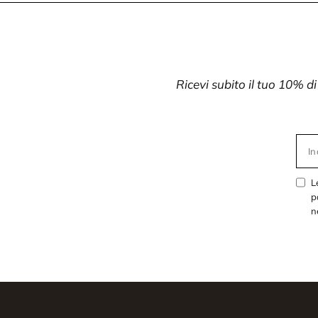
Ricevi subito il tuo 10% d
In
L
p
n