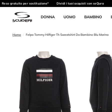
Reso gratuito per sostituzione*
Dividi i tuoi acquisti con seQura
R
DONNA
UOMO
BAMBINO
Home
/
Felpa Tommy Hilfiger Th Sweatshirt Da Bambino Blu Marina