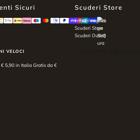
nti Sicuri
Scuderi Store
I nostri negozi:
Scuderi Store
Scuderi Outlet
NI VELOCI
i € 5,90 in Italia Gratis da €