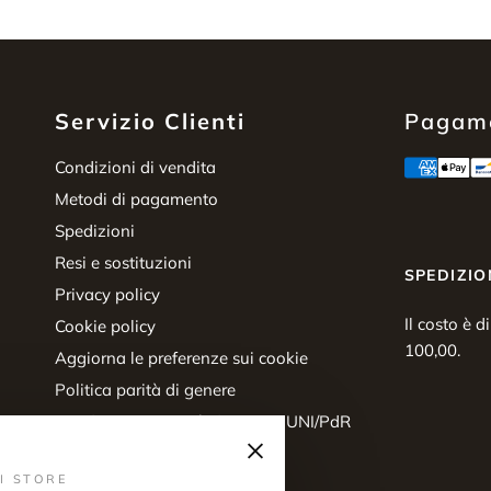
Servizio Clienti
Pagame
Condizioni di vendita
Metodi di pagamento
Spedizioni
Resi e sostituzioni
SPEDIZIO
Privacy policy
Il costo è d
Cookie policy
100,00.
Aggiorna le preferenze sui cookie
Politica parità di genere
Certificazione parità di genere UNI/PdR
×
125:2022
Diritto di recesso
I STORE