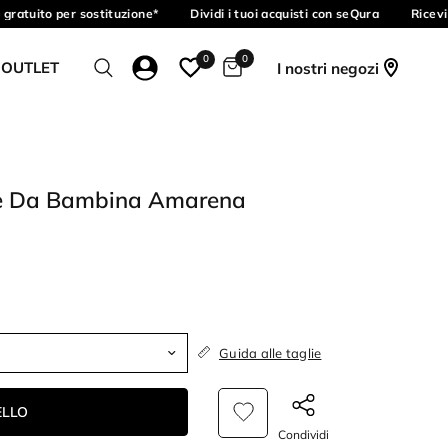
ratuito per sostituzione*
Dividi i tuoi acquisti con seQura
Ricevi 
0
0
 OUTLET
I nostri negozi
ce Da Bambina Amarena
Guida alle taglie
ELLO
Condividi