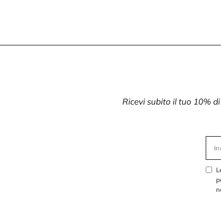
Ricevi subito il tuo 10% d
In
L
p
n