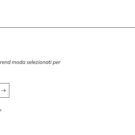
 trend moda selezionati per
a
a