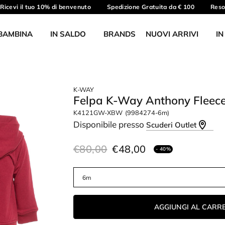
icevi il tuo 10% di benvenuto
Spedizione Gratuita da € 100
Reso g
BAMBINA
IN SALDO
BRANDS
NUOVI ARRIVI
IN
K-WAY
Felpa K-Way Anthony Flee
K4121GW-XBW
(9984274-6m)
Disponibile presso
Scuderi Outlet
€80,00
€48,00
- 40%
AGGIUNGI AL CARR