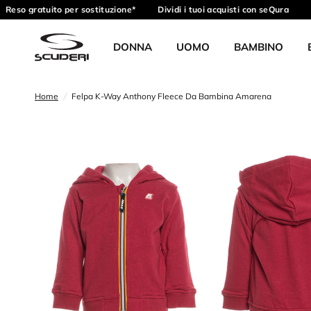
Reso gratuito per sostituzione*
Dividi i tuoi acquisti con seQura
R
DONNA
UOMO
BAMBINO
Home
/
Felpa K-Way Anthony Fleece Da Bambina Amarena