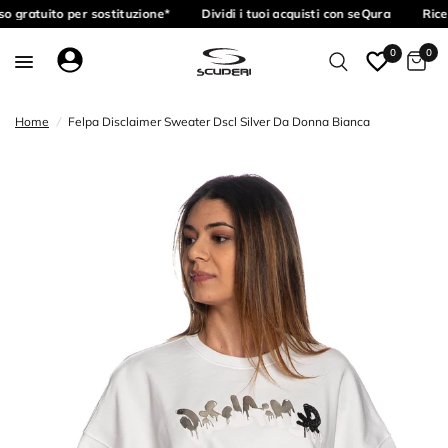
o gratuito per sostituzione*
Dividi i tuoi acquisti con seQura
Rice
0
0
Home
/
Felpa Disclaimer Sweater Dscl Silver Da Donna Bianca