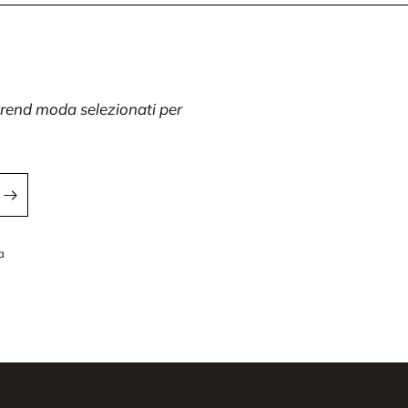
 trend moda selezionati per
a
a