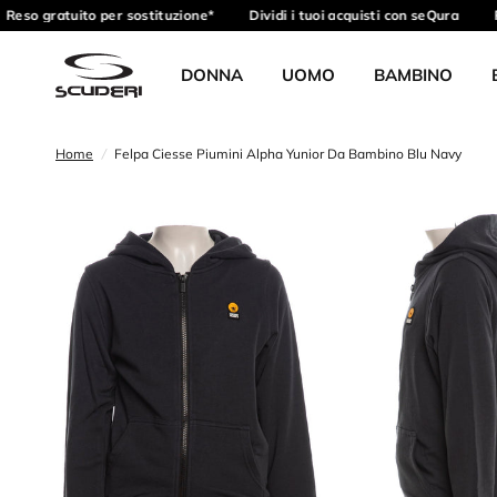
Reso gratuito per sostituzione*
Dividi i tuoi acquisti con seQura
R
DONNA
UOMO
BAMBINO
Home
/
Felpa Ciesse Piumini Alpha Yunior Da Bambino Blu Navy