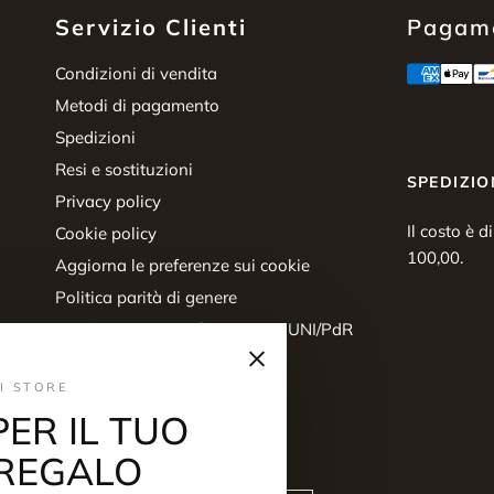
Servizio Clienti
Pagame
Condizioni di vendita
Metodi di pagamento
Spedizioni
Resi e sostituzioni
SPEDIZIO
Privacy policy
Il costo è d
Cookie policy
100,00.
Aggiorna le preferenze sui cookie
Politica parità di genere
Certificazione parità di genere UNI/PdR
×
125:2022
Diritto di recesso
I STORE
PER IL TUO
REGALO