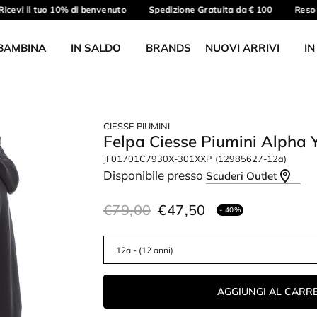
icevi il tuo 10% di benvenuto
Spedizione Gratuita da € 100
Reso g
BAMBINA
IN SALDO
BRANDS
NUOVI ARRIVI
IN
CIESSE PIUMINI
Felpa Ciesse Piumini Alpha
JF01701C7930X-301XXP
(12985627-12a)
Disponibile presso
Scuderi Outlet
€79,00
€47,50
- 40%
AGGIUNGI AL CARR