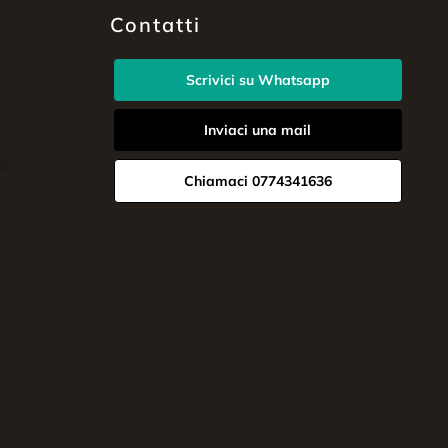
Contatti
Scrivici su Whatsapp
Inviaci una mail
Chiamaci 0774341636