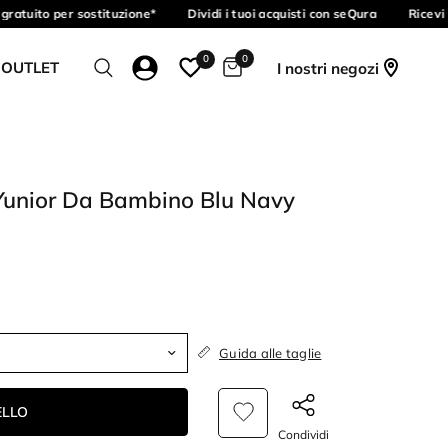
ratuito per sostituzione*
Dividi i tuoi acquisti con seQura
Ricevi i
0
0
 OUTLET
I nostri negozi
 Yunior Da Bambino Blu Navy
Guida alle taglie
ELLO
Condividi