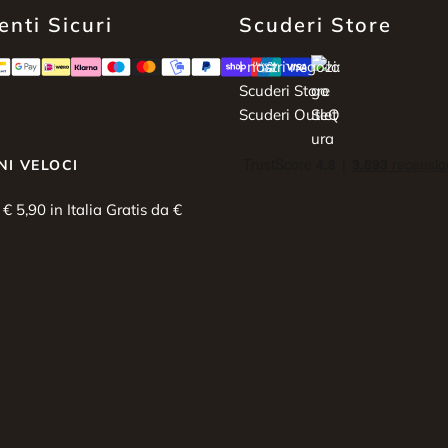
nti Sicuri
Scuderi Store
I nostri negozi:
Scuderi Store
Scuderi Outlet
NI VELOCI
i € 5,90 in Italia Gratis da €