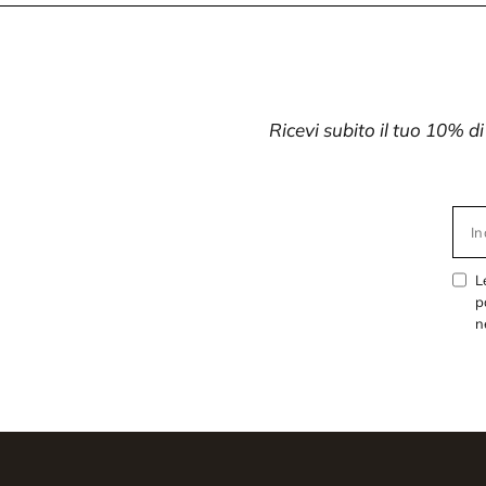
Ricevi subito il tuo 10% d
In
L
p
n