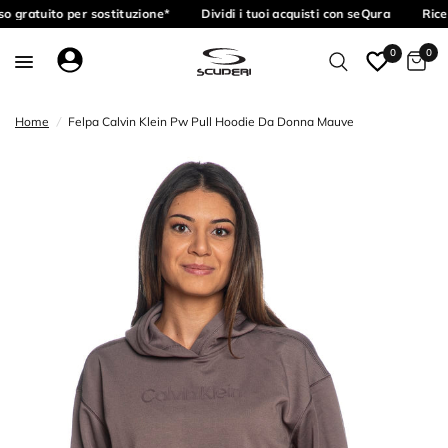
o gratuito per sostituzione*
Dividi i tuoi acquisti con seQura
Rice
0
0
Home
/
Felpa Calvin Klein Pw Pull Hoodie Da Donna Mauve