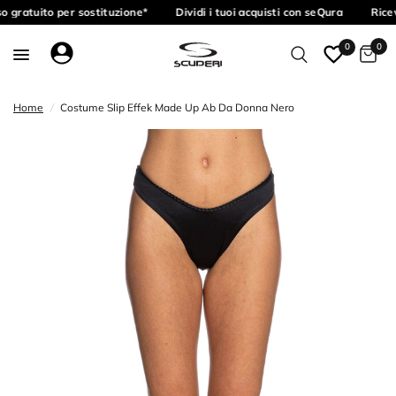
 gratuito per sostituzione*
Dividi i tuoi acquisti con seQura
Ricev
0
0
Home
/
Costume Slip Effek Made Up Ab Da Donna Nero