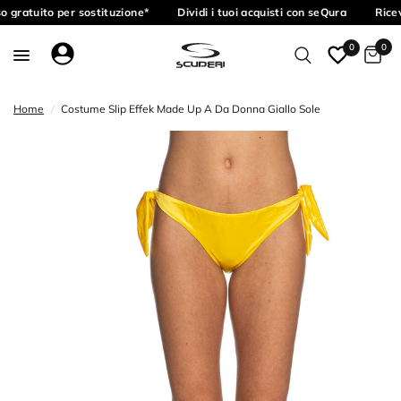
 gratuito per sostituzione*
Dividi i tuoi acquisti con seQura
Ricev
0
0
Home
/
Costume Slip Effek Made Up A Da Donna Giallo Sole