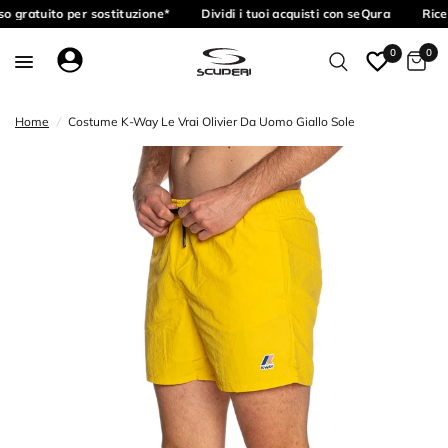
o gratuito per sostituzione*
Dividi i tuoi acquisti con seQura
Rice
0
0
Home
/
Costume K-Way Le Vrai Olivier Da Uomo Giallo Sole