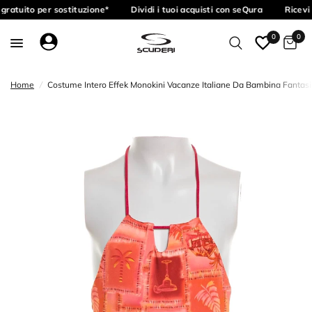
gratuito per sostituzione*
Dividi i tuoi acquisti con seQura
Ricevi 
0
0
Home
/
Costume Intero Effek Monokini Vacanze Italiane Da Bambina Fantas