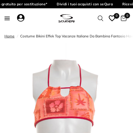
gratuito per sostituzione*
Dividi i tuoi acquisti con seQura
Ricevi
0
0
Home
/
Costume Bikini Effek Top Vacanze Italiane Da Bambina Fantasia Ha