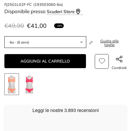
FJ25G1L02F-FC
(193503060-6a)
Disponibile presso
Scuderi Store
€49,90
€41,00
- 18%
Guida alle
taglie
AGGIUNGI AL CARRELLO
Condividi