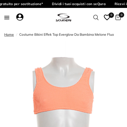
ratuito per sostituzione*
Dividi i tuoi acquisti con seQura
Ricevi i
0
0
Home
/
Costume Bikini Effek Top Everglow Da Bambina Melone Fluo