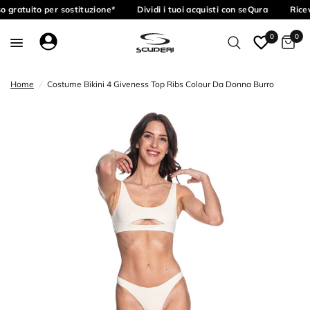
 gratuito per sostituzione*
Dividi i tuoi acquisti con seQura
Ricev
0
0
Home
/
Costume Bikini 4 Giveness Top Ribs Colour Da Donna Burro