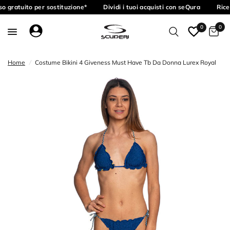
o gratuito per sostituzione*
Dividi i tuoi acquisti con seQura
Rice
0
0
Home
/
Costume Bikini 4 Giveness Must Have Tb Da Donna Lurex Royal