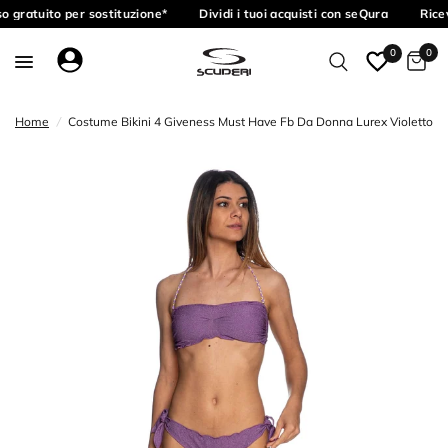
o gratuito per sostituzione*
Dividi i tuoi acquisti con seQura
Ricev
0
0
Home
/
Costume Bikini 4 Giveness Must Have Fb Da Donna Lurex Violetto