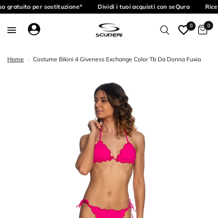
o gratuito per sostituzione*
Dividi i tuoi acquisti con seQura
Rice
0
0
Home
/
Costume Bikini 4 Giveness Exchange Color Tb Da Donna Fuxia