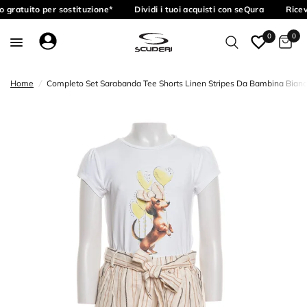
 gratuito per sostituzione*
Dividi i tuoi acquisti con seQura
Ricev
0
0
Home
/
Completo Set Sarabanda Tee Shorts Linen Stripes Da Bambina Bianc