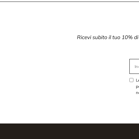
Ricevi subito il tuo 10% d
In
L
p
n