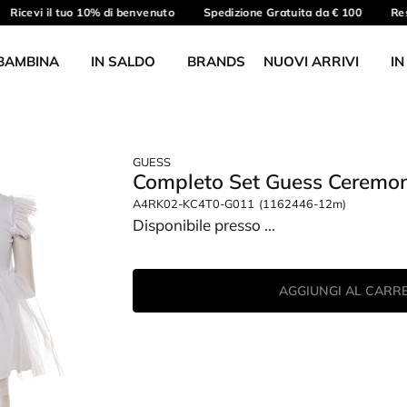
Ricevi il tuo 10% di benvenuto
Spedizione Gratuita da € 100
Reso
BAMBINA
IN SALDO
BRANDS
NUOVI ARRIVI
IN
GUESS
Completo Set Guess Ceremo
A4RK02-KC4T0-G011
(1162446-12m)
Disponibile presso
...
AGGIUNGI AL CARR