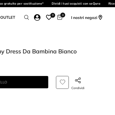
 gratuito per sostituzione*
Dividi i tuoi acquisti con seQura
Ricev
0
0
 OUTLET
I nostri negozi
ny Dress Da Bambina Bianco
ELLO
Condividi