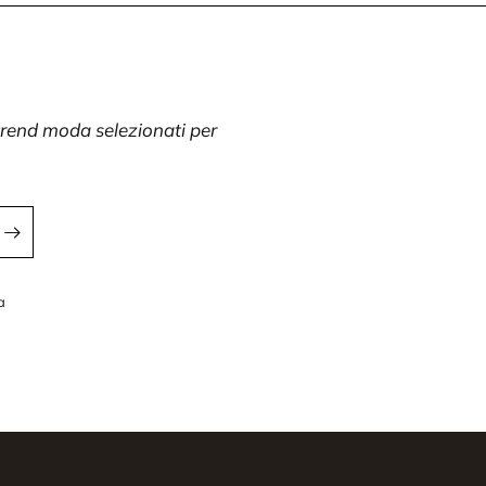
 trend moda selezionati per
a
a