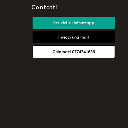
Contatti
Scrivici su Whatsapp
Inviaci una mail
Chiamaci 0774341636