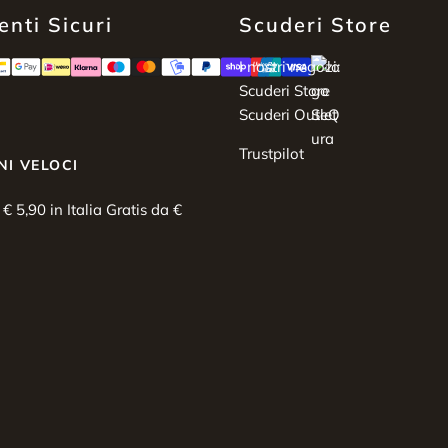
nti Sicuri
Scuderi Store
I nostri negozi:
Scuderi Store
Scuderi Outlet
Trustpilot
NI VELOCI
i € 5,90 in Italia Gratis da €