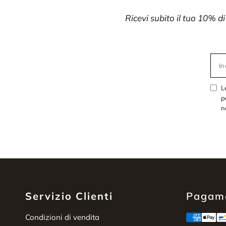
Ricevi subito il tuo 10% d
In
L
p
n
Servizio Clienti
Pagame
Condizioni di vendita