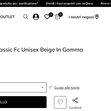
atuito per sostituzione*
Dividi i tuoi acquisti con seQura
Ricevi i
0
0
 OUTLET
I nostri negozi
assic Fc Unisex Beige In Gomma
Guida alle taglie
ELLO
Condividi