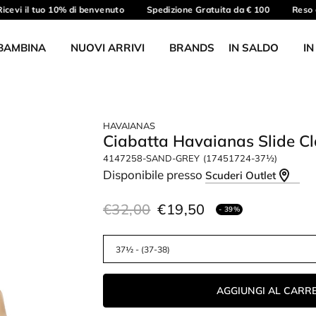
cevi il tuo 10% di benvenuto
Spedizione Gratuita da € 100
Reso gr
BAMBINA
NUOVI ARRIVI
BRANDS
IN SALDO
IN
HAVAIANAS
Ciabatta Havaianas Slide Cl
4147258-SAND-GREY
(17451724-37½)
Disponibile presso
Scuderi Outlet
€32,00
€19,50
- 39%
AGGIUNGI AL CARR