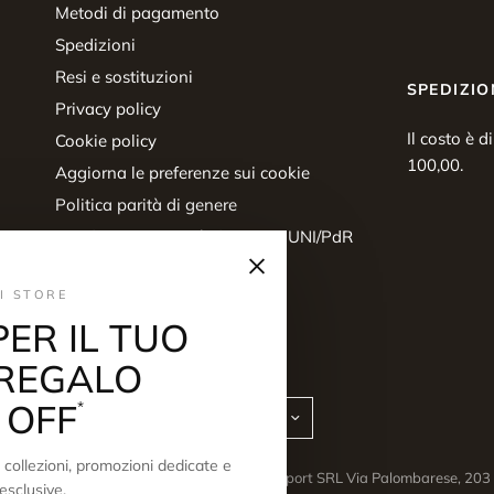
Metodi di pagamento
Spedizioni
Resi e sostituzioni
SPEDIZIO
Privacy policy
Il costo è d
Cookie policy
100,00.
Aggiorna le preferenze sui cookie
Politica parità di genere
Certificazione parità di genere UNI/PdR
×
125:2022
Diritto di recesso
I STORE
PER IL TUO
REGALO
 OFF
*
Aggiorna
Aggiorna
paese/area
paese/area
geografica
geografica
collezioni, promozioni dedicate e
© 2026 Scuderi Store, Scuderi sport SRL Via Palombarese, 2
esclusive.