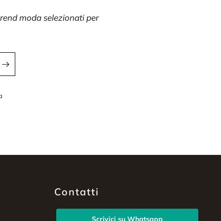
 trend moda selezionati per
a
a
Contatti
Scrivici su Whatsapp