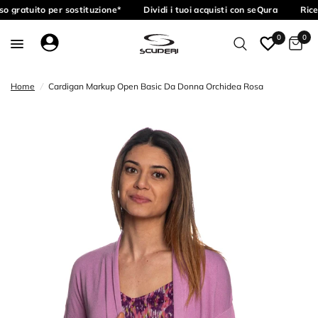
o gratuito per sostituzione*
Dividi i tuoi acquisti con seQura
Rice
0
0
Home
/
Cardigan Markup Open Basic Da Donna Orchidea Rosa