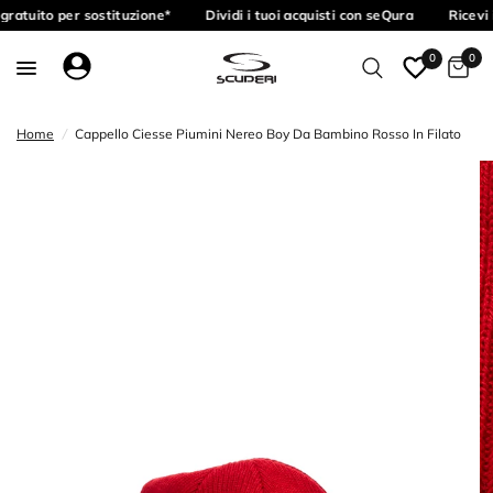
ratuito per sostituzione*
Dividi i tuoi acquisti con seQura
Ricevi 
0
0
Home
/
Cappello Ciesse Piumini Nereo Boy Da Bambino Rosso In Filato