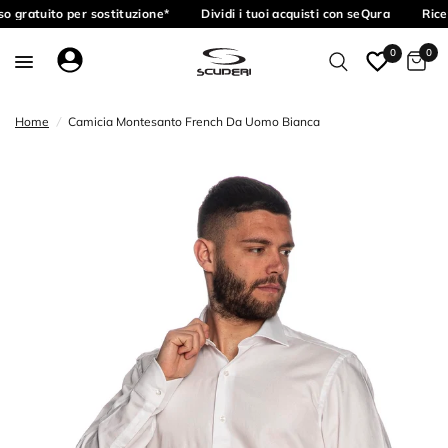
o gratuito per sostituzione*
Dividi i tuoi acquisti con seQura
Ricev
0
0
Home
/
Camicia Montesanto French Da Uomo Bianca