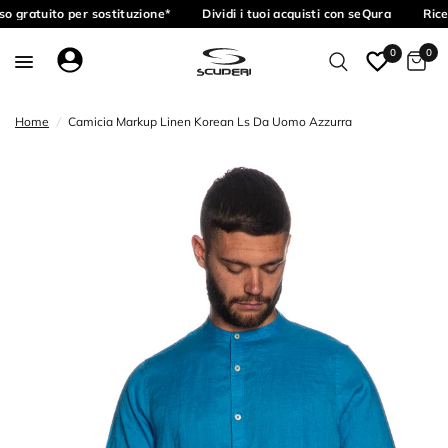
o gratuito per sostituzione*
Dividi i tuoi acquisti con seQura
Rice
0
0
Home
/
Camicia Markup Linen Korean Ls Da Uomo Azzurra