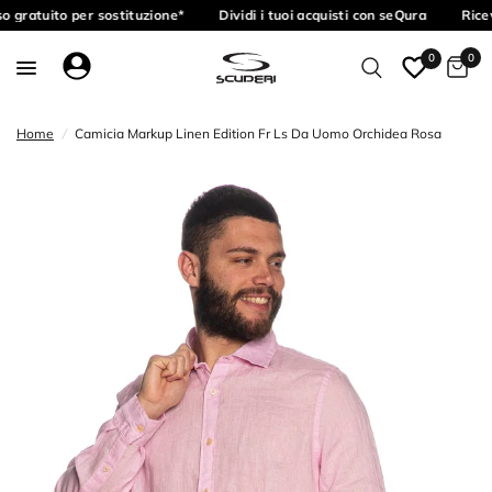
o gratuito per sostituzione*
Dividi i tuoi acquisti con seQura
Ricev
0
0
Home
/
Camicia Markup Linen Edition Fr Ls Da Uomo Orchidea Rosa