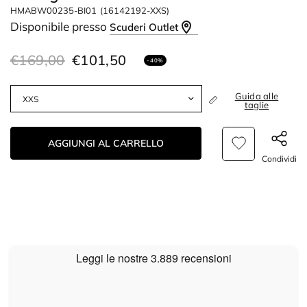
HMABW00235-BI01
(16142192-XXS)
Disponibile presso
Scuderi Outlet
€169,00
€101,50
- 40%
Guida alle
taglie
AGGIUNGI AL CARRELLO
Condividi