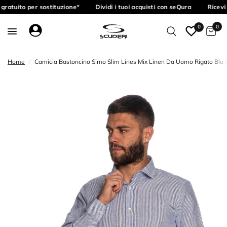
gratuito per sostituzione*
Dividi i tuoi acquisti con seQura
Ricevi 
0
0
Home
/
Camicia Bastoncino Simo Slim Lines Mix Linen Da Uomo Rigato Blu 