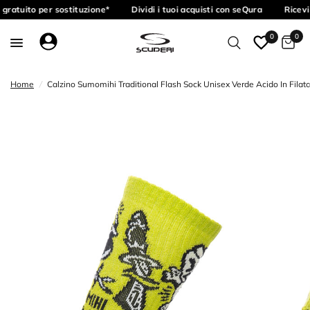
gratuito per sostituzione*
Dividi i tuoi acquisti con seQura
Ricevi
0
0
Home
/
Calzino Sumomihi Traditional Flash Sock Unisex Verde Acido In Filat