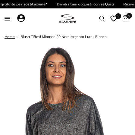
gratuito per sostituzione*
Dividi i tuoi acquisti con seQura
Ricevi 
0
0
Home
/
Blusa Tiffosi Mirande 29 Nero Argento Lurex Bianco