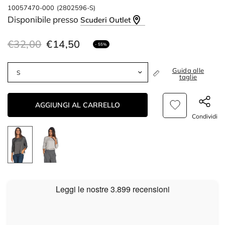
10057470-000
(2802596-S)
Disponibile presso
Scuderi Outlet
€32,00
€14,50
- 55%
Guida alle
taglie
AGGIUNGI AL CARRELLO
Condividi