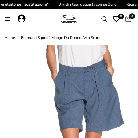
gratuito per sostituzione*
Dividi i tuoi acquisti con seQura
Ricevi 
0
0
Home
/
Bermuda Squad2 Mango Da Donna Avio Scuro