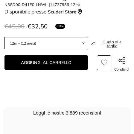
N5GD00-D41E0-LNWL
(14737986-12m)
Disponibile presso
Scuderi Store
€45,00
€32,50
- 28%
Guida alle
taglie
AGGIUNGI AL CARRELLO
Condividi