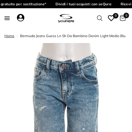
gratuito per sostituzione*
Dividi i tuoi acquisti con seQura
Ricevi 
0
0
Home
/
Bermuda Jeans Guess Ln Sh Da Bambino Denim Light Medio Blu