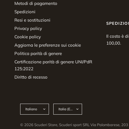
Metodi di pagamento
Spedizioni
Resi e sostituzioni
SPEDIZIO
Privacy policy
Il costo è d
Cookie policy
100,00.
Aggiorna le preferenze sui cookie
Politica parità di genere
Certificazione parità di genere UNI/PdR
125:2022
Diritto di recesso
Aggiorna
Aggiorna
paese/area
paese/area
geografica
geografica
© 2026 Scuderi Store, Scuderi sport SRL Via Palombarese, 2