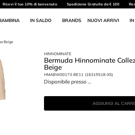
Ricevi il tuo 10% di benvenuto
Spedizione Gratuita da € 100
Reso 
BAMBINA
IN SALDO
BRANDS
NUOVI ARRIVI
IN
na Beige
HINNOMINATE
Bermuda Hinnominate Collez
Beige
HMABW00173-BE11
(16315518-XS)
Disponibile presso
...
AGGIUNGI AL CARR