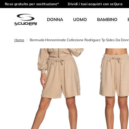
Reso gratuito per sostituzione*
Dividi i tuoi acquisti con seQura
DONNA
UOMO
BAMBINO
Home
/
Bermuda Hinnominate Collezione Rodriguez Tp Sides Da Don