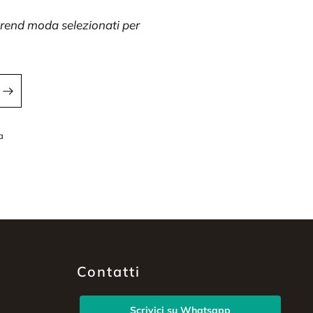
 trend moda selezionati per
a
a
Contatti
Scrivici su Whatsapp