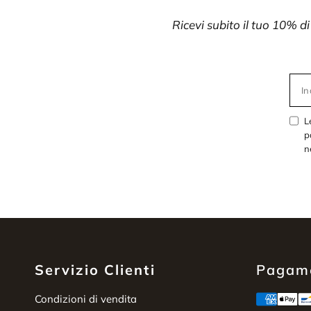
Ricevi subito il tuo 10% d
In
L
p
n
Servizio Clienti
Pagame
Condizioni di vendita