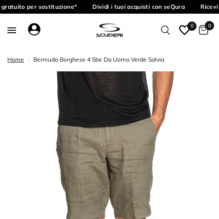
gratuito per sostituzione*
Dividi i tuoi acquisti con seQura
Ricevi 
0
0
Home
/
Bermuda Borghese 4 Sbe Da Uomo Verde Salvia