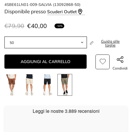
4SBE61LN01-009-SALVIA
(13092868-50)
Disponibile presso
Scuderi Outlet
€79,90
€40,00
- 50%
Guida alle
taglie
AGGIUNGI AL CARRELLO
Condividi