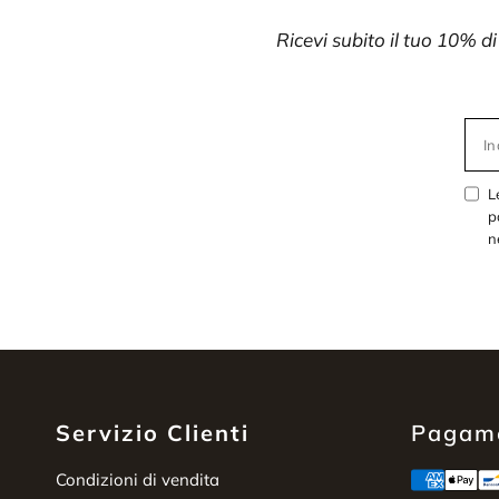
Ricevi subito il tuo 10% d
In
L
p
n
Servizio Clienti
Pagame
Condizioni di vendita