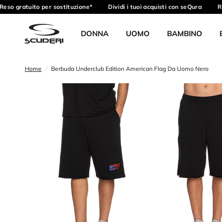
eso gratuito per sostituzione*
Dividi i tuoi acquisti con seQura
Ric
DONNA
UOMO
BAMBINO
Home
/
Berbuda Underclub Edition American Flag Da Uomo Nero