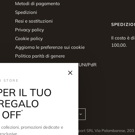
Metodi di pagamento
Spedizioni
Resi e sostituzioni
SPEDIZIO
Privacy policy
Il costo è d
Cookie policy
100,00.
Aggiorna le preferenze sui cookie
Politica parità di genere
Certificazione parità di genere UNI/PdR
×
125:2022
Diritto di recesso
I STORE
PER IL TUO
REGALO
 OFF
*
Aggiorna
Aggiorna
paese/area
paese/area
geografica
geografica
collezioni, promozioni dedicate e
© 2026 Scuderi Store, Scuderi sport SRL Via Palombarese, 2
esclusive.