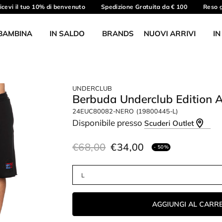
evi il tuo 10% di benvenuto
Spedizione Gratuita da € 100
Reso gra
BAMBINA
IN SALDO
BRANDS
NUOVI ARRIVI
IN
UNDERCLUB
Berbuda Underclub Edition 
24EUC80082-NERO
(19800445-L)
Disponibile presso
Scuderi Outlet
€68,00
€34,00
- 50%
AGGIUNGI AL CARR