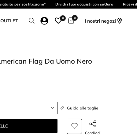
tuito per sostituzione*
Dividi i tuoi acquisti con seQura
Ricevi il
0
0
 OUTLET
I nostri negozi
American Flag Da Uomo Nero
Guida alle taglie
ELLO
Condividi