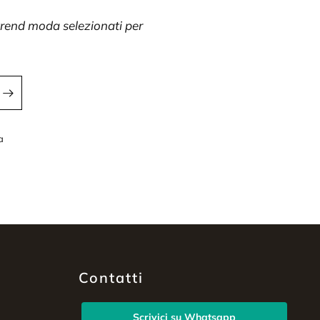
 trend moda selezionati per
a
a
Contatti
Scrivici su Whatsapp