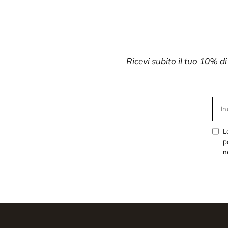
Ricevi subito il tuo 10% d
In
L
p
n