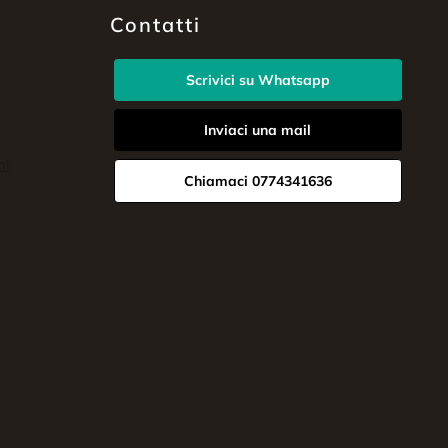
Contatti
Scrivici su Whatsapp
Inviaci una mail
Chiamaci 0774341636