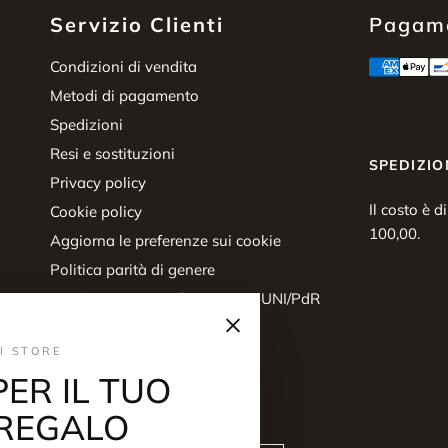
Servizio Clienti
Pagame
Condizioni di vendita
Metodi di pagamento
Spedizioni
Resi e sostituzioni
SPEDIZIO
Privacy policy
Il costo è d
Cookie policy
100,00.
Aggiorna le preferenze sui cookie
Politica parità di genere
Certificazione parità di genere UNI/PdR
×
125:2022
Diritto di recesso
I STORE
PER IL TUO
REGALO