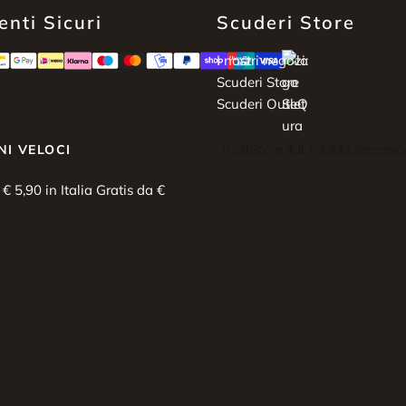
nti Sicuri
Scuderi Store
I nostri negozi:
Scuderi Store
Scuderi Outlet
NI VELOCI
i € 5,90 in Italia Gratis da €