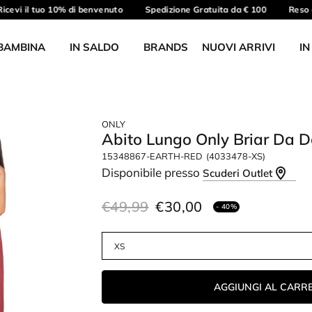
icevi il tuo 10% di benvenuto
Spedizione Gratuita da € 100
Reso g
BAMBINA
IN SALDO
BRANDS
NUOVI ARRIVI
IN
ONLY
Abito Lungo Only Briar Da 
15348867-EARTH-RED
(4033478-XS)
Disponibile presso
Scuderi Outlet
€49,99
€30,00
- 40%
AGGIUNGI AL CARR