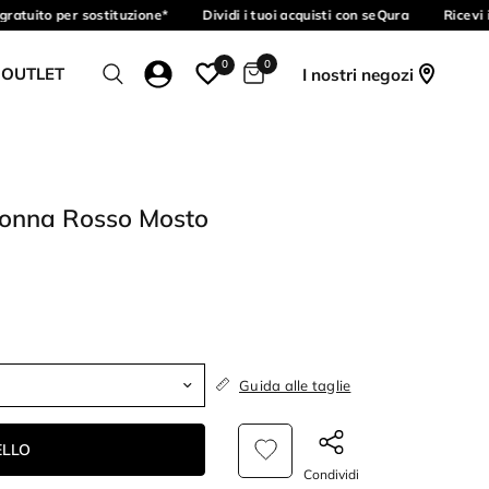
ratuito per sostituzione*
Dividi i tuoi acquisti con seQura
Ricevi i
0
0
 OUTLET
I nostri negozi
Donna Rosso Mosto
Guida alle taglie
ELLO
Condividi