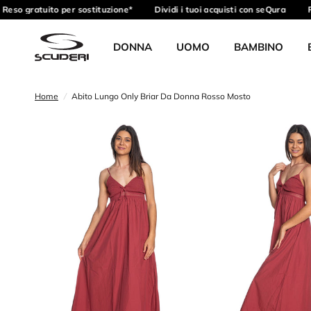
Reso gratuito per sostituzione*
Dividi i tuoi acquisti con seQura
R
DONNA
UOMO
BAMBINO
Home
/
Abito Lungo Only Briar Da Donna Rosso Mosto