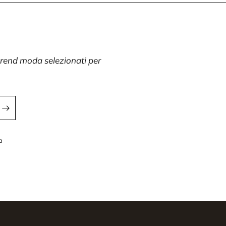
 trend moda selezionati per
a
a