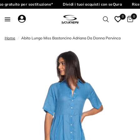
o gratuito per sostituzione*
Dividi i tuoi acquisti con seQura
Rice
0
0
Home
/
Abito Lungo Miss Bastoncino Adriana Da Donna Pervinca