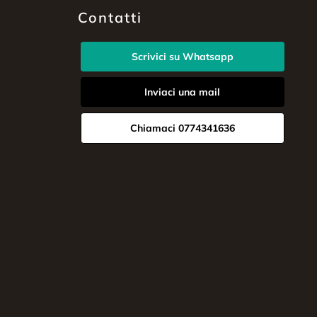
Contatti
Scrivici su Whatsapp
Inviaci una mail
Chiamaci 0774341636