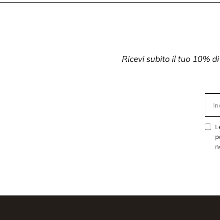
Ricevi subito il tuo 10% d
In
L
p
n