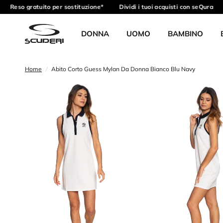
Reso gratuito per sostituzione*
Dividi i tuoi acquisti con seQura
DONNA
UOMO
BAMBINO
Home
/
Abito Corto Guess Mylan Da Donna Bianco Blu Navy