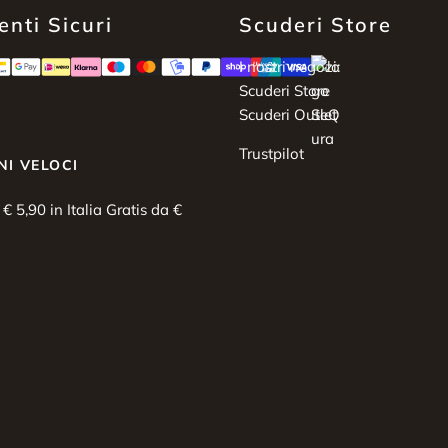
nti Sicuri
Scuderi Store
I nostri negozi:
Scuderi Store
Scuderi Outlet
Trustpilot
NI VELOCI
i € 5,90 in Italia Gratis da €