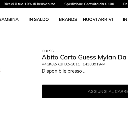
Ricevi il tuo 10% di benvenuto
Spedizione Gratuita da € 100
Res
BAMBINA
IN SALDO
BRANDS
NUOVI ARRIVI
IN
GUESS
Abito Corto Guess Mylan Da
V4GK02-KBFB2-G011
(14388919-M)
Disponibile presso
...
AGGIUNGI AL CARR