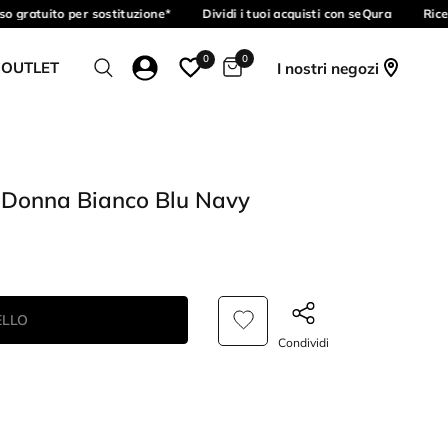
o gratuito per sostituzione*
Dividi i tuoi acquisti con seQura
Ricev
0
0
 OUTLET
I nostri negozi
 Donna Bianco Blu Navy
ELLO
Condividi