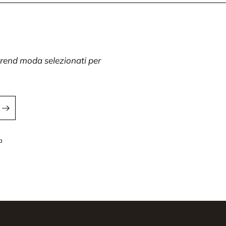
 trend moda selezionati per
a
a