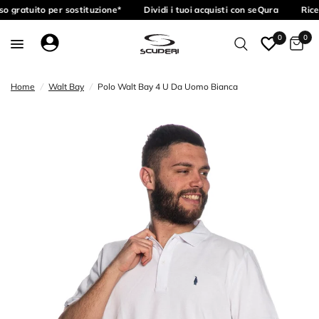
o gratuito per sostituzione*
Dividi i tuoi acquisti con seQura
Rice
0
0
Home
/
Walt Bay
/
Polo Walt Bay 4 U Da Uomo Bianca